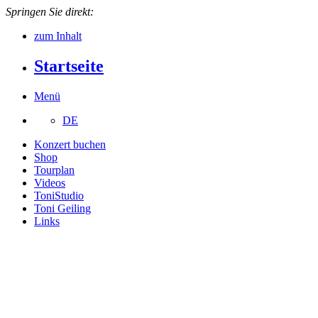
Springen Sie direkt:
zum Inhalt
Startseite
Menü
DE
Konzert buchen
Shop
Tourplan
Videos
ToniStudio
Toni Geiling
Links