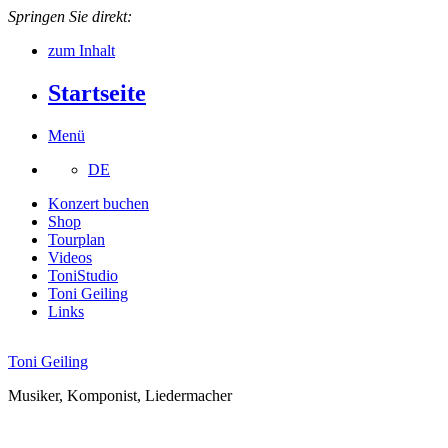
Springen Sie direkt:
zum Inhalt
Startseite
Menü
DE
Konzert buchen
Shop
Tourplan
Videos
ToniStudio
Toni Geiling
Links
Toni Geiling
Musiker, Komponist, Liedermacher