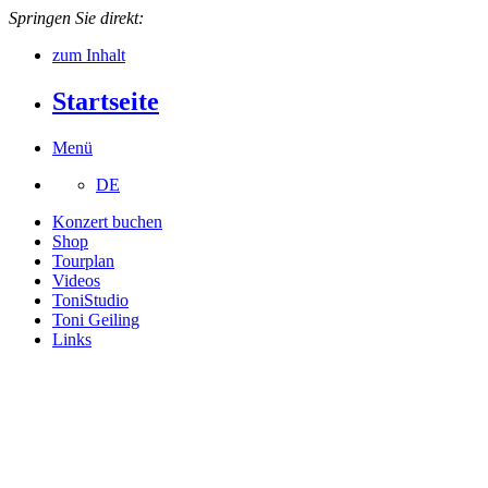
Springen Sie direkt:
zum Inhalt
Startseite
Menü
DE
Konzert buchen
Shop
Tourplan
Videos
ToniStudio
Toni Geiling
Links