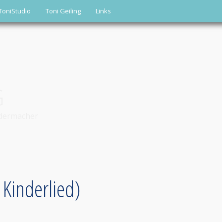
ToniStudio
Toni Geiling
Links
G
edermacher
 Kinderlied)