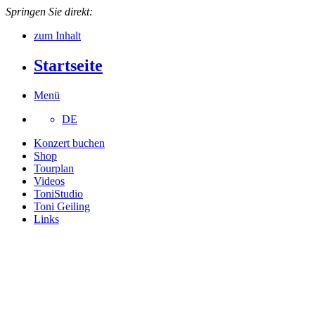
Springen Sie direkt:
zum Inhalt
Startseite
Menü
DE
Konzert buchen
Shop
Tourplan
Videos
ToniStudio
Toni Geiling
Links